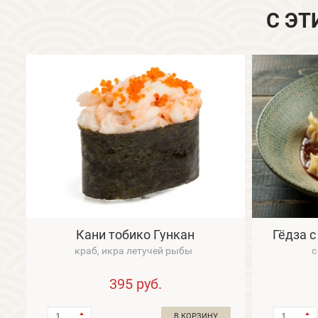
С ЭТ
Кани тобико Гункан
Гёдза 
краб, икра летучей рыбы
с
395
руб.
В КОРЗИНУ