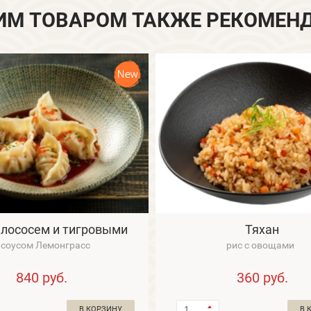
ИМ ТОВАРОМ ТАКЖЕ РЕКОМЕН
с лососем и тигровыми
Тяхан
креветками
 соусом Лемонграсс
рис с овощами
840
руб.
360
руб.
В КОРЗИНУ
В 