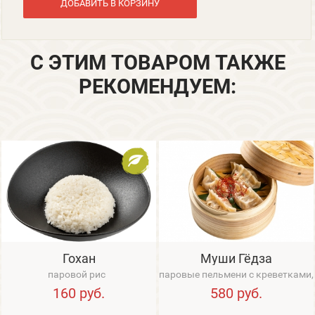
ДОБАВИТЬ В КОРЗИНУ
С ЭТИМ ТОВАРОМ ТАКЖЕ
РЕКОМЕНДУЕМ:
Гохан
Муши Гёдза
паровой рис
паровые пельмени с креветками,
имбирем, зеленым луком,
160
руб.
580
руб.
имбирно-сое...