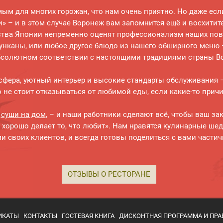
ым для многих горожан, что нам очень приятно. Но даже есл
и» – и в этом случае Воронеж вам запомнится ещё и восхи
ства Японии непременно оценят профессионализм наших пова
унканы, или любое другое блюдо из нашего обширного меню – 
бсолютном соответствии с настоящими традициями страны В
ера, уютный интерьер и высокие стандарты обслуживания – э
о не стоит отказываться от любимой еды, если какие-то причи
ь
суши на дом
, – и наши работники сделают всё, чтобы ваш за
к хорошо делает то, что любит». Нам нравятся кулинарные ше
и своих клиентов, и всегда готовы поделиться с вами части
ОТЗЫВЫ О РЕСТОРАНЕ
ИКАТЫ
КОНТАКТЫ
ГОСТЕВАЯ КНИГА
ДИСКОНТНАЯ ПРОГРАММА И ПРА