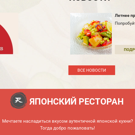
Летнее п
Попробуйт
ПОДР
ВСЕ НОВОСТИ
ЯПОНСКИЙ РЕСТОРАН
Мечтаете насладиться вкусом аутентичной японской кухни?
Тогда добро пожаловать!