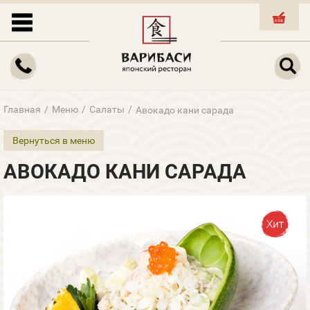
КОРЗИНА
Главная
/
Меню
/
Салаты
/
Авокадо кани сарада
Вернуться в меню
АВОКАДО КАНИ САРАДА