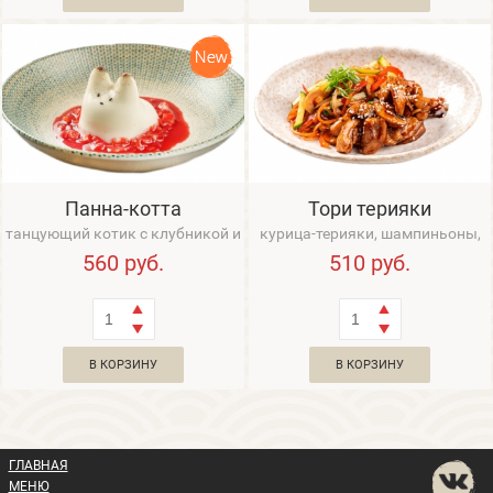
Панна-котта
Тори терияки
танцующий котик с клубникой и
курица-терияки, шампиньоны,
малиновым соусом
овощи
560
руб.
510
руб.
В КОРЗИНУ
В КОРЗИНУ
ГЛАВНАЯ
МЕНЮ