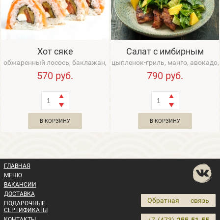
Хот сяке
Салат с имбирным
цыпленком
обжаренный лосось, баклажан,
цыпленок-гриль, манго, авокадо,
помидор, ореховый соус
цукини, микс-салат, соус Юдзу
570
руб.
790
руб.
В КОРЗИНУ
В КОРЗИНУ
ГЛАВНАЯ
МЕНЮ
ВАКАНСИИ
ДОСТАВКА
Обратная связь
ПОДАРОЧНЫЕ
СЕРТИФИКАТЫ
КОНТАКТЫ