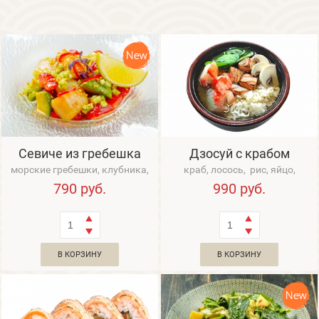
Севиче из гребешка
Дзосуй с крабом
морские гребешки, клубника,
краб, лосось, рис, яйцо,
авокадо, огурец, кунжут юдзу,
водоросли вакаме
790
руб.
990
руб.
соус баз...
В КОРЗИНУ
В КОРЗИНУ