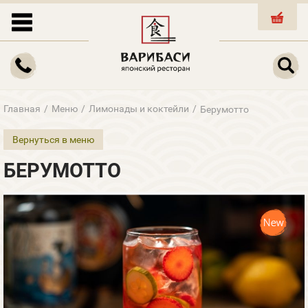
КОРЗИНА
Главная
/
Меню
/
Лимонады и коктейли
/
Берумотто
Вернуться в меню
БЕРУМОТТО