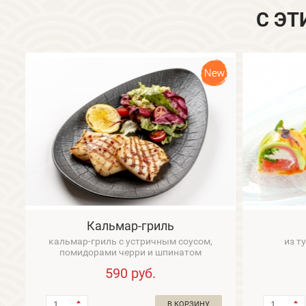
С ЭТ
Кальмар-гриль
кальмар-гриль с устричным соусом,
из т
помидорами черри и шпинатом
590
руб.
В КОРЗИНУ