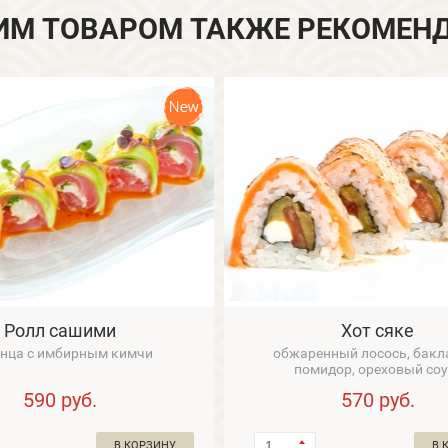
ИМ ТОВАРОМ ТАКЖЕ РЕКОМЕН
Ролл сашими
Хот сяке
унца с имбирным кимчи
обжаренный лосось, бакл
помидор, ореховый со
590
руб.
570
руб.
В КОРЗИНУ
В 