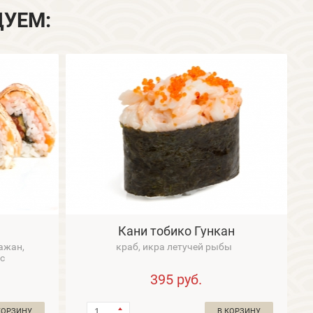
ДУЕМ:
Кани тобико Гункан
ажан,
краб, икра летучей рыбы
ус
395
руб.
КОРЗИНУ
В КОРЗИНУ