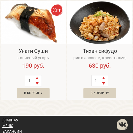
Унаги Суши
Тяхан сифудо
копченый угорь
рис с лососем, креветками,
тунцом, треской и кальмаром
190
руб.
630
руб.
В КОРЗИНУ
В КОРЗИНУ
ГЛАВНАЯ
МЕНЮ
ВАКАНСИИ