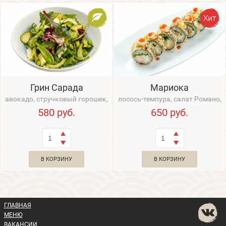
Грин Сарада
Мариока
авокадо, стручковый горошек,
лосось-темпура, салат Романо,
бобы эдомамэ, редис, цукини,
сливочный сыр, икра Тобико,
580
руб.
650
руб.
огурец, ...
соус Хал...
В КОРЗИНУ
В КОРЗИНУ
ГЛАВНАЯ
МЕНЮ
ВАКАНСИИ