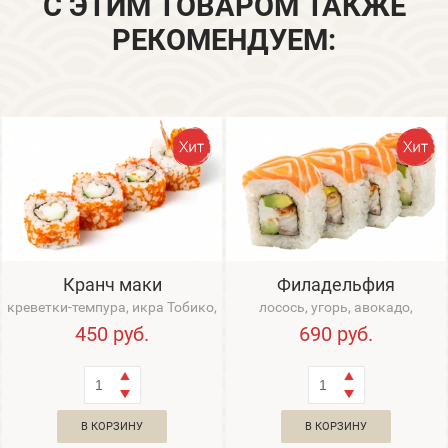
С ЭТИМ ТОВАРОМ ТАКЖЕ
РЕКОМЕНДУЕМ:
Кранч маки
Филадельфия
креветки-темпура, икра Тобико,
лосось, угорь, авокадо,
огурец
сливочный сыр, огурец
450
руб.
690
руб.
В КОРЗИНУ
В КОРЗИНУ