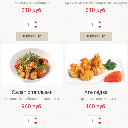
морской гребешок
креветки с имбирем в чили соусе
210
руб.
610
руб.
В КОРЗИНУ
В КОРЗИНУ
Салат с теплыми
Аге гёдза
морепродуктами
морской гребешок, креветки,
жареные пельмени с
микс-салат, Черри
креветками, курицей, имбирем и
960
руб.
460
руб.
соусом Свит Чили...