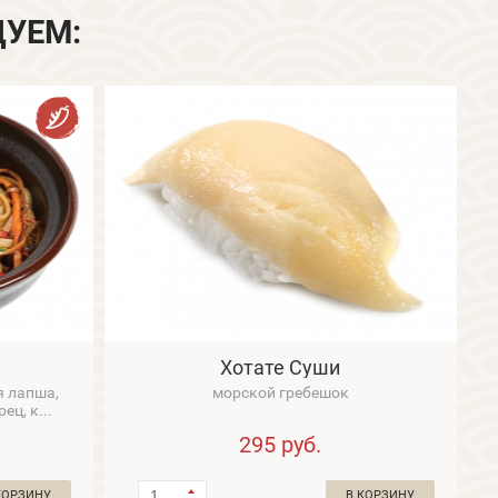
ДУЕМ:
Хотате Суши
я лапша,
морской гребешок
ц, к...
295
руб.
КОРЗИНУ
В КОРЗИНУ