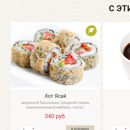
С ЭТ
Хот Ясай
жареный баклажан, сладкий перец,
маринованный имбирь, салат,
овощн...
340
руб.
В КОРЗИНУ