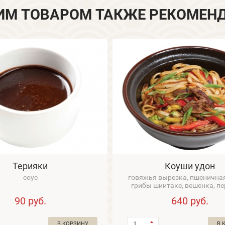
ИМ ТОВАРОМ ТАКЖЕ РЕКОМЕН
Терияки
Коуши удон
соус
говяжья вырезка, пшенична
грибы шиитаке, вешенка, пере
90
руб.
640
руб.
В КОРЗИНУ
В 