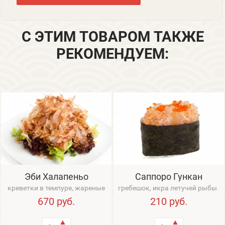
С ЭТИМ ТОВАРОМ ТАКЖЕ
РЕКОМЕНДУЕМ:
Эби Халапеньо
Саппоро Гункан
креветки в темпуре, жареные
гребешок, икра летучей рыбы
грибы, салат Романо, соус
670
руб.
210
руб.
Халапеньо, с...