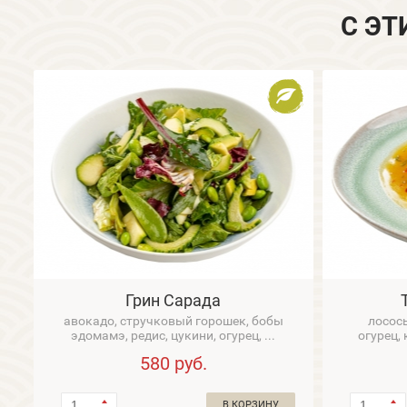
С ЭТ
Грин Сарада
авокадо, стручковый горошек, бобы
лосось
эдомамэ, редис, цукини, огурец, ...
огурец, 
580
руб.
В КОРЗИНУ