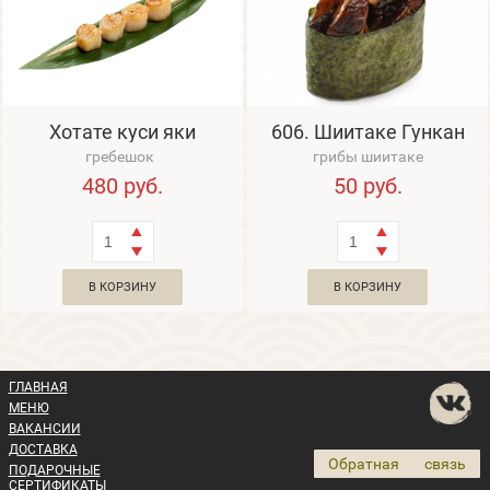
Хотате куси яки
606. Шиитаке Гункан
гребешок
грибы шиитаке
480
руб.
50
руб.
В КОРЗИНУ
В КОРЗИНУ
ГЛАВНАЯ
МЕНЮ
ВАКАНСИИ
ДОСТАВКА
Обратная связь
ПОДАРОЧНЫЕ
СЕРТИФИКАТЫ