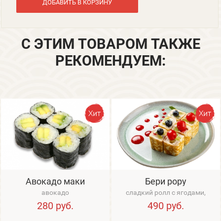
ДОБАВИТЬ В КОРЗИНУ
С ЭТИМ ТОВАРОМ ТАКЖЕ
РЕКОМЕНДУЕМ:
Авокадо маки
Бери рору
авокадо
сладкий ролл с ягодами,
сливочным кремом и
280
руб.
490
руб.
клубничным соусом