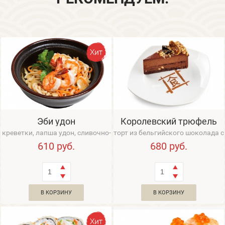
Эби удон
Королевский трюфель
креветки, лапша удон, сливочно-
торт из бельгийского шоколада с
чесночный соус
трюфельным муссом и
610
руб.
680
руб.
хрустящим слое...
В КОРЗИНУ
В КОРЗИНУ