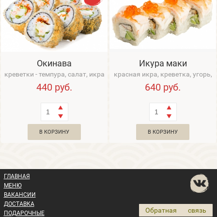
Окинава
Икура маки
креветки - темпура, салат, икра
красная икра, креветка, угорь,
Тобико, сливочный сыр, соус
сливочный сыр, огурец
440
руб.
640
руб.
Унаги ...
В КОРЗИНУ
В КОРЗИНУ
ГЛАВНАЯ
МЕНЮ
ВАКАНСИИ
ДОСТАВКА
Обратная связь
ПОДАРОЧНЫЕ