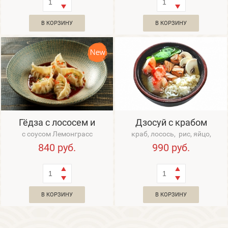
В КОРЗИНУ
В КОРЗИНУ
Гёдза с лососем и
Дзосуй с крабом
тигровыми креветками
с соусом Лемонграсс
краб, лосось, рис, яйцо,
водоросли вакаме
840
руб.
990
руб.
В КОРЗИНУ
В КОРЗИНУ