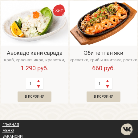
Авокадо кани сарада
Эби теппан яки
краб, красная икра, креветки,
креветки, грибы шиитаке, ростки
авокадо
сои, овощи
1 290
руб.
660
руб.
В КОРЗИНУ
В КОРЗИНУ
ГЛАВНАЯ
МЕНЮ
ВАКАНСИИ