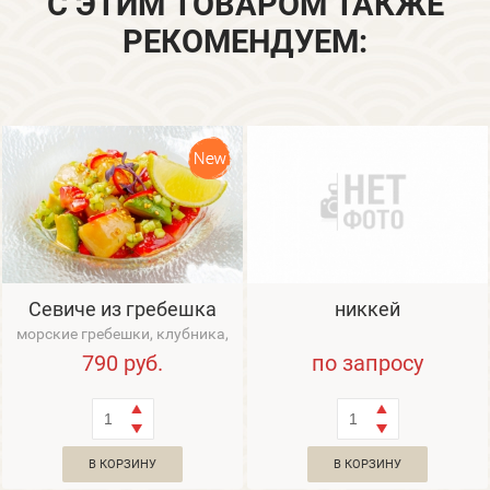
С ЭТИМ ТОВАРОМ ТАКЖЕ
РЕКОМЕНДУЕМ:
Севиче из гребешка
никкей
морские гребешки, клубника,
авокадо, огурец, кунжут юдзу,
790
руб.
по запросу
соус баз...
В КОРЗИНУ
В КОРЗИНУ