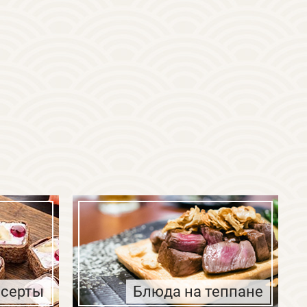
серты
Блюда на теппане