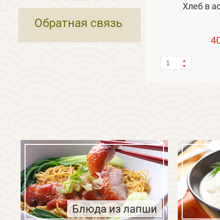
Хлеб в а
Обратная связь
4
Блюда из лапши