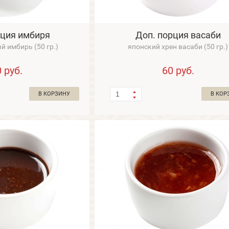
рция имбиря
Доп. порция васаби
 имбирь (50 гр.)
японский хрен васаби (50 гр.)
0
руб.
60
руб.
В КОРЗИНУ
В КОР