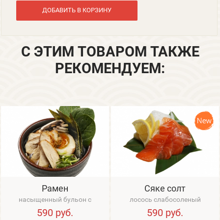
ДОБАВИТЬ В КОРЗИНУ
С ЭТИМ ТОВАРОМ ТАКЖЕ
РЕКОМЕНДУЕМ:
Рамен
Сяке солт
насыщенный бульон с
лосось слабосоленый
пшеничной лапшой, куриным
590
руб.
590
руб.
филе, водорослями но...