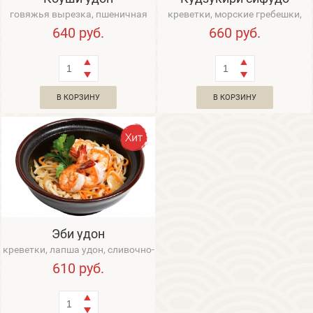
говяжья вырезка, пшеничная
креветки, морские гребешки,
лапша, грибы шиитаке, вешенка,
осьминожки, кальмар, кабачки,
640
руб.
660
руб.
перец, к...
вешенка,...
В КОРЗИНУ
В КОРЗИНУ
Эби удон
креветки, лапша удон, сливочно-
чесночный соус
610
руб.