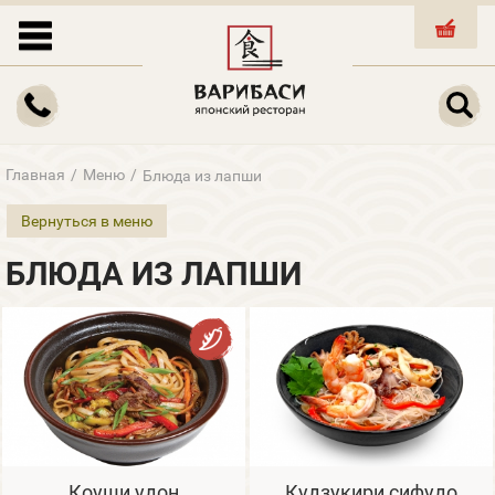
КОРЗИНА
Главная
/
Меню
/
Блюда из лапши
Вернуться в меню
БЛЮДА ИЗ ЛАПШИ
Коуши удон
Кудзукири сифудо