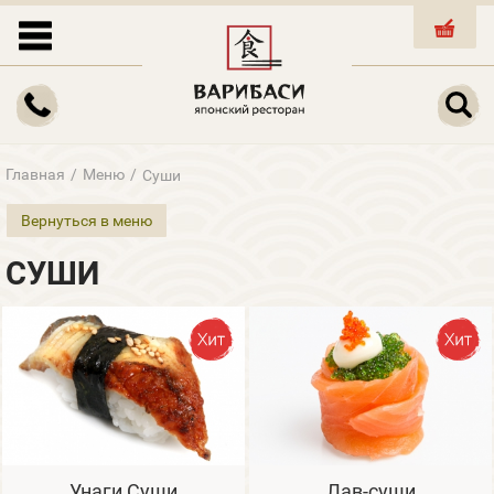
КОРЗИНА
Главная
/
Меню
/
Суши
Вернуться в меню
СУШИ
Унаги Суши
Лав-суши