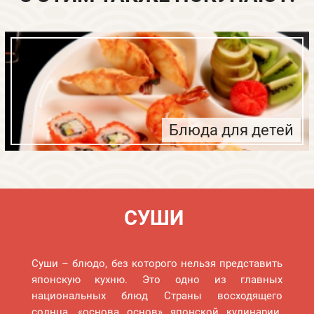
Блюда для детей
СУШИ
Теплые роллы
Суши – блюдо, без которого нельзя представить
японскую кухню. Это одно из главных
национальных блюд Страны восходящего
солнца, «основа основ» японской кулинарии.