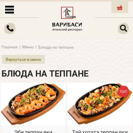
КОРЗИНА
Главная
/
Меню
/
Блюда на теппане
Вернуться в меню
БЛЮДА НА ТЕППАНЕ
Эби теппан яки
Тай хотатэ теппан яки